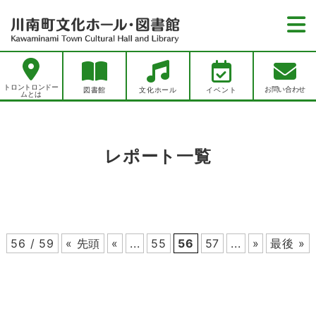
トロントロンドームとは
トロントロンドー
お問い合わせ
図書館
文化ホール
イベント
ムとは
お知らせ
お知らせ一覧
図書館
レポート一覧
図書館イベント一覧
図書館トップページ
文化ホール
文化ホールイベント一覧
資料をさがす
文化ホールトップページ
レポート一覧
アクセス
新聞一覧
施設紹介
雑誌一覧
56 / 59
« 先頭
«
...
55
56
57
...
»
最後 »
プライバシーポリシー
川南町文化ホールでできること
新刊案内
ホールを借りたい・利用したい
お問い合わせ
川南町立図書館でできること
各種使用料
施設紹介
リンク集
各申込書