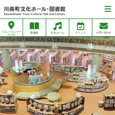
トロントロンドームとは
トロントロンドー
お問い合わせ
図書館
文化ホール
イベント
ムとは
お知らせ
お知らせ一覧
図書館
図書館イベント一覧
図書館トップページ
文化ホール
文化ホールイベント一覧
資料をさがす
文化ホールトップページ
レポート一覧
アクセス
新聞一覧
施設紹介
雑誌一覧
プライバシーポリシー
川南町文化ホールでできること
新刊案内
ホールを借りたい・利用したい
お問い合わせ
川南町立図書館でできること
各種使用料
施設紹介
リンク集
各申込書