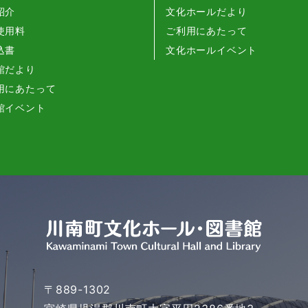
紹介
文化ホールだより
使用料
ご利用にあたって
込書
文化ホールイベント
館だより
用にあたって
館イベント
〒889-1302