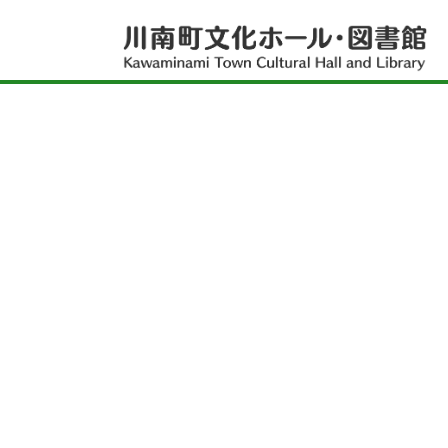
トロントロンドームとは
お知らせ
お知らせ一覧
図書館
図書館イベント一覧
図書館トップページ
文化ホール
文化ホールイベント一覧
資料をさがす
文化ホールトップページ
レポート一覧
アクセス
新聞一覧
施設紹介
雑誌一覧
プライバシーポリシー
川南町文化ホールでできること
新刊案内
ホールを借りたい・利用したい
お問い合わせ
川南町立図書館でできること
各種使用料
施設紹介
リンク集