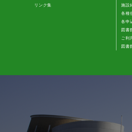
リンク集
施設
各種
各申
図書
ご利
図書