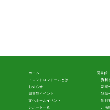
各申込書
各種使用料
文化ホールだより
各申込書
ご利用にあたって
図書館だより
ご利用にあたって
ホーム
図書館
トロントロンドームとは
資料
お知らせ
新聞
図書館イベント
雑誌
文化ホールイベント
新刊
レポート一覧
川南