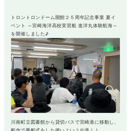
各種使用料
文化ホールだより
各申込書
トロントロンドーム開館２５周年記念事業 夏イ
ご利用にあたって
図書館だより
ベント ～宮崎海洋高校実習船 進洋丸体験航海～
を開催しました♪
ご利用にあたって
川南町立図書館から貸切バスで宮崎港に移動し、
船内で乗船式をした後いよいよ出港！！