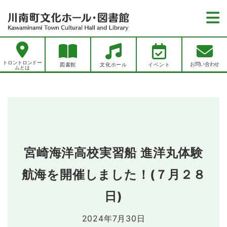
トロントロンドームとは
トロントロンドー
お問い合わせ
図書館
文化ホール
イベント
ムとは
お知らせ
お知らせ一覧
図書館
図書館イベント一覧
図書館トップページ
文化ホール
文化ホールイベント一覧
資料をさがす
文化ホールトップページ
レポート一覧
アクセス
宮崎海洋高校実習船 進洋丸体験
新聞一覧
施設紹介
雑誌一覧
航海を開催しました！(７月２８
プライバシーポリシー
川南町文化ホールでできること
新刊案内
ホールを借りたい・利用したい
日)
お問い合わせ
川南町立図書館でできること
各種使用料
2024年7月30日
施設紹介
リンク集
各申込書