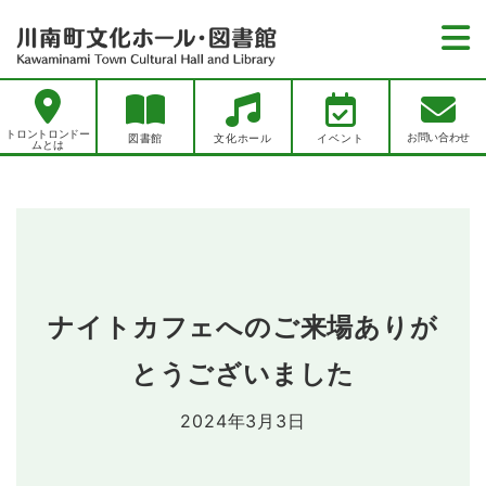
トロントロンドームとは
トロントロンドー
お問い合わせ
図書館
文化ホール
イベント
ムとは
お知らせ
お知らせ一覧
図書館
図書館イベント一覧
図書館トップページ
文化ホール
文化ホールイベント一覧
資料をさがす
文化ホールトップページ
レポート一覧
アクセス
ナイトカフェへのご来場ありが
新聞一覧
施設紹介
雑誌一覧
とうございました
プライバシーポリシー
川南町文化ホールでできること
新刊案内
ホールを借りたい・利用したい
2024年3月3日
お問い合わせ
川南町立図書館でできること
各種使用料
施設紹介
リンク集
各申込書