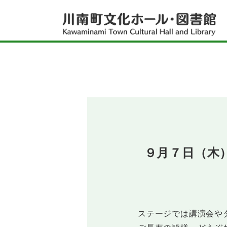
トロントロンドームとは
お知らせ
お知らせ一覧
図書館
図書館イベント一覧
図書館トップページ
文化ホール
文化ホールイベント一覧
資料をさがす
文化ホールトップページ
レポート一覧
９月７日（木
アクセス
新聞一覧
施設紹介
雑誌一覧
プライバシーポリシー
川南町文化ホールでできること
新刊案内
ホールを借りたい・利用したい
お問い合わせ
川南町立図書館でできること
各種使用料
ステージでは講演会や
施設紹介
リンク集