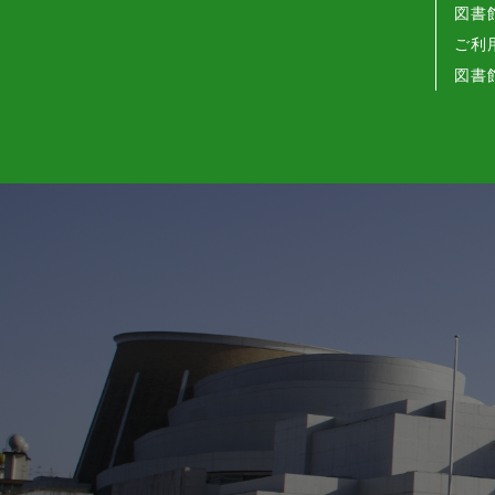
図書
ご利
図書