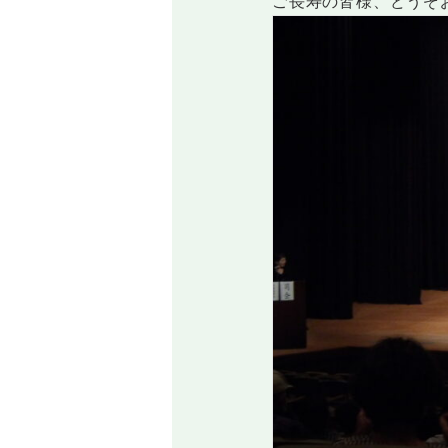
ご長寿の皆様、どうぞ
各申込書
各種使用料
文化ホールだより
各申込書
ご利用にあたって
図書館だより
ご利用にあたって