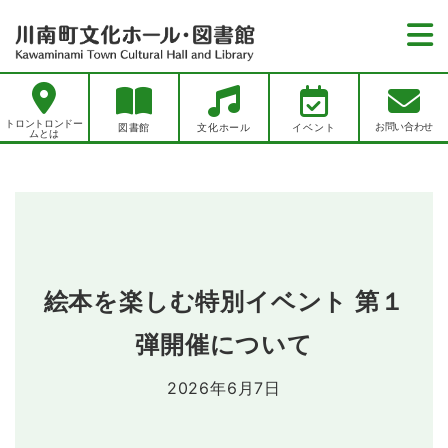
トロントロンドームとは
トロントロンドー
お問い合わせ
図書館
文化ホール
イベント
ムとは
お知らせ
お知らせ一覧
図書館
図書館イベント一覧
図書館トップページ
文化ホール
文化ホールイベント一覧
資料をさがす
文化ホールトップページ
レポート一覧
アクセス
絵本を楽しむ特別イベント 第１
新聞一覧
施設紹介
雑誌一覧
弾開催について
プライバシーポリシー
川南町文化ホールでできること
新刊案内
ホールを借りたい・利用したい
2026年6月7日
お問い合わせ
川南町立図書館でできること
各種使用料
施設紹介
リンク集
各申込書